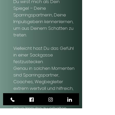
Du wirst mich als Dein
Spiegel – Deine
Sparringspartnerin, Deine
Impulsgeberin
kennenlernen,
um aus Deinem Schatten zu
treten.
Vielleicht hast Du das Gefühl
in einer Sackgasse
festzustecken.
Genau in solchen Momenten
sind Sparringspartner,
Coaches, Wegbegleiter
extrem wertvoll und hilfreich,
um eine neue Perspektive
einnehmen zu können und
neue Impulse zu erhalten,